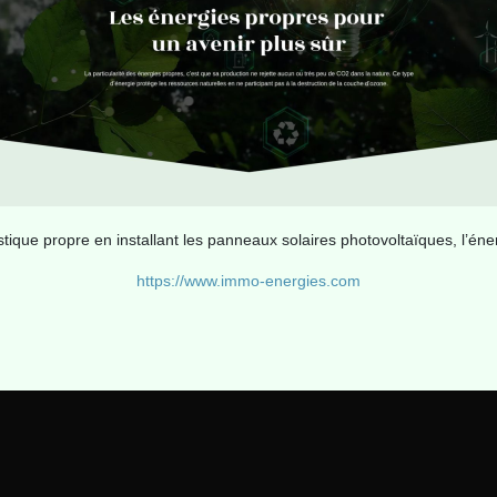
ique propre en installant les panneaux solaires photovoltaïques, l’éne
https://www.immo-energies.com